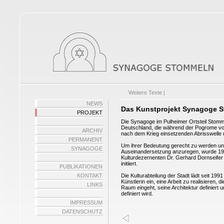
Weitere Texte |
NEWS
Das Kunstprojekt Synagoge 
PROJEKT
Die Synagoge im Pulheimer Ortsteil Stomm
Deutschland, die während der Pogrome vo
ARCHIV
nach dem Krieg einsetzenden Abrisswelle n
PERMANENT
Um ihrer Bedeutung gerecht zu werden un
SYNAGOGE
Auseinandersetzung anzuregen, wurde 199
Kulturdezernenten Dr. Gerhard Dornseife
initiiert.
PUBLIKATIONEN
KONTAKT
Die Kulturabteilung der Stadt lädt seit 199
Künstlerin ein, eine Arbeit zu realisieren
LINKS
Raum eingeht, seine Architektur definiert
definiert wird.
IMPRESSUM
DATENSCHUTZ