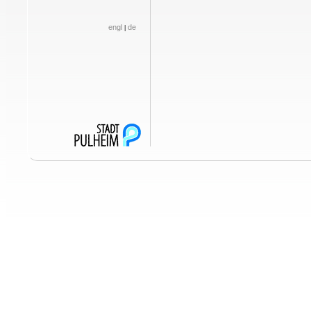
engl
de
|