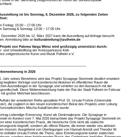
e sowie in der Sammlung zeitgenössischer Kunst der Bundesrepublik
schland.
Ausstellung ist bis Sonntag, 6. Dezember 2026, zu folgenden Zeiten
fnet:
n Freitag: 15:00 – 17:00 Uhr
n Samstag & Sonntag: 13:00 – 17:00 Uhr
. Dezember 2026 bis 12. März 2027 kann die Ausstellung auf Anfrage besucht
en. Anmeldung bitte an
kulturabteilung@pulheim.de
Projekt von Paloma Varga Weisz wird großzügig unterstützt durch:
ur- und Umweltstiftung der Kreissparkasse Köln
iative zeitgenössische Kunst und Musik Pulheim e.V.
_______________________________________________
ekterweiterung in 2026
5. Jahr seines Bestehens wird das Projekt Synagoge Stommeln deutlich erweitert:
tig begleiten Vorträge und künstlerische Aktionen im öffentlichen Raum die
lichen Ausstellungen in der Synagoge und vertiefen so den Austausch mit der
tgesellschaft. Diese Weiterentwicklung hatte der Rat der Stadt Pulheim im Februar
 mit großer Mehrheit beschlossen.
uftakt der erweiterten Reihe gestaltete Prof. Dr. Ursula Frohne (Universität
ter), die zugleich in den neuen künstlerischen Beirat des Projekts unter Leitung
Konzeptkünstlers Mischa Kuball berufen wurde.
Vortrag
Lebendige Erinnerung. Kunst als Denkmalpraxis: Die Synagoge in
meln im Kontext
vom 7. Mai 2026 betrachtete das Projekt Synagoge Stommeln im
xt einer künstlerischen Praxis, die historische Orte nicht als statische
nerungsorte begreift, sondern als offene Räume, die immer wieder neu aktiviert
en müssen. Ausgehend von Überlegungen von Hannah Arendt und Theodor W.
no entfaltet Ursula Frohne die These, dass Erinnerungsorte keiner statischen
hrung, sondern einer fortdauernden Praxis des Gedenkens bedürfen. Erinnerung