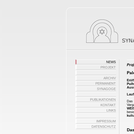
NEWS
Pro
PROJEKT
P
al
ARCHIV
Eröf
PERMANENT
Pul
Auss
SYNAGOGE
Lauf
PUBLIKATIONEN
Das 
Varg
KONTAKT
WEI
LINKS
besi
kult
IMPRESSUM
DATENSCHUTZ
Das