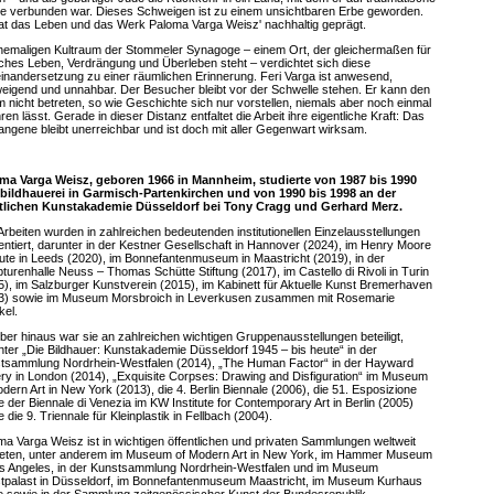
e verbunden war. Dieses Schweigen ist zu einem unsichtbaren Erbe geworden.
at das Leben und das Werk Paloma Varga Weisz' nachhaltig geprägt.
hemaligen Kultraum der Stommeler Synagoge – einem Ort, der gleichermaßen für
sches Leben, Verdrängung und Überleben steht – verdichtet sich diese
inandersetzung zu einer räumlichen Erinnerung. Feri Varga ist anwesend,
eigend und unnahbar. Der Besucher bleibt vor der Schwelle stehen. Er kann den
 nicht betreten, so wie Geschichte sich nur vorstellen, niemals aber noch einmal
ren lässt. Gerade in dieser Distanz entfaltet die Arbeit ihre eigentliche Kraft: Das
angene bleibt unerreichbar und ist doch mit aller Gegenwart wirksam.
ma Varga Weisz, geboren 1966 in Mannheim, studierte von 1987 bis 1990
bildhauerei in Garmisch-Partenkirchen und von 1990 bis 1998 an der
tlichen Kunstakademie Düsseldorf bei Tony Cragg und Gerhard Merz.
 Arbeiten wurden in zahlreichen bedeutenden institutionellen Einzelausstellungen
entiert, darunter in der Kestner Gesellschaft in Hannover (2024), im Henry Moore
itute in Leeds (2020), im Bonnefantenmuseum in Maastricht (2019), in der
pturenhalle Neuss – Thomas Schütte Stiftung (2017), im Castello di Rivoli in Turin
5), im Salzburger Kunstverein (2015), im Kabinett für Aktuelle Kunst Bremerhaven
3) sowie im Museum Morsbroich in Leverkusen zusammen mit Rosemarie
kel.
ber hinaus war sie an zahlreichen wichtigen Gruppenausstellungen beteiligt,
nter „Die Bildhauer: Kunstakademie Düsseldorf 1945 – bis heute“ in der
tsammlung Nordrhein-Westfalen (2014), „The Human Factor“ in der Hayward
ery in London (2014), „Exquisite Corpses: Drawing and Disfiguration“ im Museum
dern Art in New York (2013), die 4. Berlin Biennale (2006), die 51. Esposizione
e der Biennale di Venezia im KW Institute for Contemporary Art in Berlin (2005)
 die 9. Triennale für Kleinplastik in Fellbach (2004).
ma Varga Weisz ist in wichtigen öffentlichen und privaten Sammlungen weltweit
reten, unter anderem im Museum of Modern Art in New York, im Hammer Museum
os Angeles, in der Kunstsammlung Nordrhein-Westfalen und im Museum
tpalast in Düsseldorf, im Bonnefantenmuseum Maastricht, im Museum Kurhaus