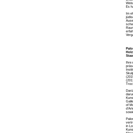
Weis
Es h
Im e
jüdi
Ause
schw
Raum
erfah
Verg
Palo
Holz
Staa
Ihre
präs
Inst
Skul
(201
(201
Troc
Darü
daru
Kuns
Gall
of Mo
d’Art
sowie
Palo
vert
in L
Kuns