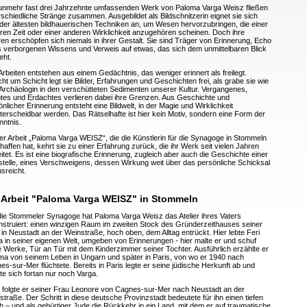
unmehr fast drei Jahrzehnte umfassenden Werk von Paloma Varga Weisz fließen
rschiedliche Stränge zusammen. Ausgebildet als Bildschnitzerin eignet sie sich
 der ältesten bildhauerischen Techniken an, um Wesen hervorzubringen, die einer
ren Zeit oder einer anderen Wirklichkeit anzugehören scheinen. Doch ihre
ren erschöpfen sich niemals in ihrer Gestalt. Sie sind Träger von Erinnerung, Echo
s verborgenen Wissens und Verweis auf etwas, das sich dem unmittelbaren Blick
eht.
Arbeiten entstehen aus einem Gedächtnis, das weniger erinnert als freilegt.
ht um Schicht legt sie Bilder, Erfahrungen und Geschichten frei, als grabe sie wie
 Archäologin in den verschütteten Sedimenten unserer Kultur. Vergangenes,
btes und Erdachtes verlieren dabei ihre Grenzen. Aus Geschichte und
nlicher Erinnerung entsteht eine Bildwelt, in der Magie und Wirklichkeit
terscheidbar werden. Das Rätselhafte ist hier kein Motiv, sondern eine Form der
nntnis.
der Arbeit „Paloma Varga WEISZ“, die die Künstlerin für die Synagoge in Stommeln
affen hat, kehrt sie zu einer Erfahrung zurück, die ihr Werk seit vielen Jahren
itet. Es ist eine biografische Erinnerung, zugleich aber auch die Geschichte einer
stelle, eines Verschweigens, dessen Wirkung weit über das persönliche Schicksal
sreicht.
 Arbeit "Paloma Varga WEISZ" in Stommeln
die Stommeler Synagoge hat Paloma Varga Weisz das Atelier ihres Vaters
nstruiert: einen winzigen Raum im zweiten Stock des Gründerzeithauses seiner
 in Neustadt an der Weinstraße, hoch oben, dem Alltag entrückt. Hier lebte Feri
a in seiner eigenen Welt, umgeben von Erinnerungen - hier malte er und schuf
e Werke, Tür an Tür mit dem Kinderzimmer seiner Tochter. Ausführlich erzählte er
ma von seinem Leben in Ungarn und später in Paris, von wo er 1940 nach
es-sur-Mer flüchtete. Bereits in Paris legte er seine jüdische Herkunft ab und
te sich fortan nur noch Varga.
 folgte er seiner Frau Leonore von Cagnes-sur-Mer nach Neustadt an der
traße. Der Schritt in diese deutsche Provinzstadt bedeutete für ihn einen tiefen
h – und als gebürtiger Jude die Rückkehr in ein Land, mit dem er auf traumatische