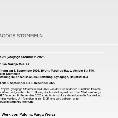
jekt Synagoge Stommeln 2026
oma Varga Weisz
fnung am 8. September 2026, 19 Uhr, Martinus-Haus, Venloer Str. 546,
heim-Stommeln
tellung im Anschlss an die Eröffnung, Synagoge, Hauptstr. 85a
zeit: 8. September bis 6. Dezember 2026
Projekt Synagoge Stommeln wird 2026 von der Düsseldorfer Künstlerin Paloma
a Weisz fortgesetzt. Die Eröffnung der Ausstellung mit dem Titel
"Paloma Varga
SZ"
findet am 8. September 2026 statt. Im Anschluss daran kann die Ausstellung
chtigt werden. Um Anmeldung zur Eröffnung wird gebeten unter
urabteilung@pulheim.de
.
 Werk von Paloma Varga Weisz