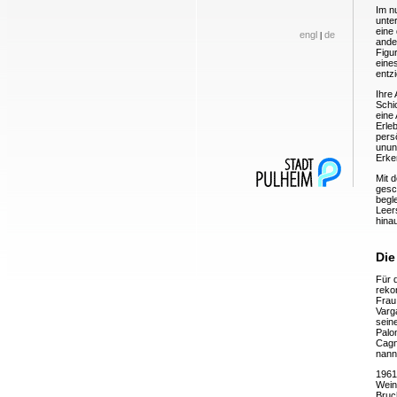
Im n
unte
eine
engl
de
|
ande
Figu
eine
entzi
Ihre 
Schic
eine
Erle
persö
unun
Erke
Mit 
gesch
begle
Leer
hinau
Die
Für 
reko
Frau
Varg
sein
Palo
Cagn
nann
1961
Weins
Bruc