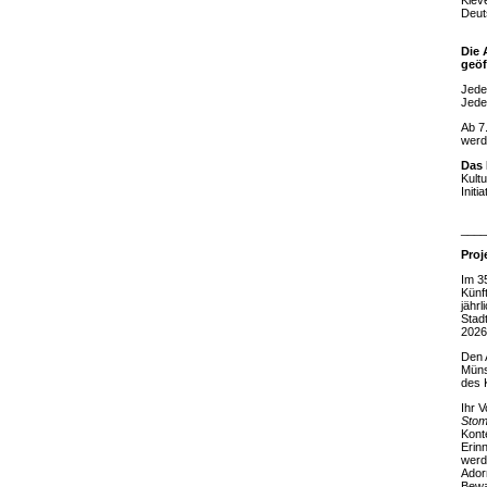
Klev
Deut
Die 
geöf
Jede
Jede
Ab 7
werd
Das 
Kult
Init
____
Proj
Im 3
Künf
jähr
Stad
2026
Den A
Müns
des 
Ihr 
Stom
Konte
Erin
werd
Ador
Bewa